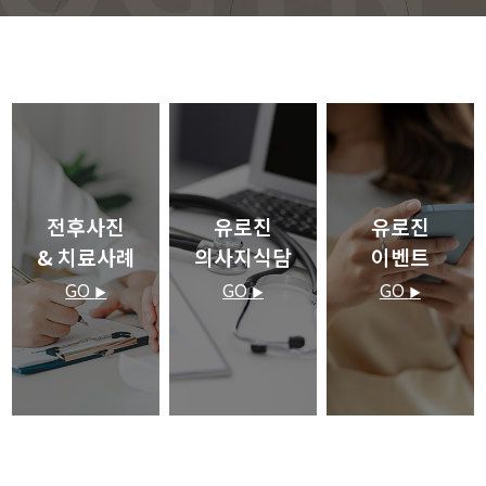
전후사진
유로진
유로진
& 치료사례
의사지식담
이벤트
GO
GO
GO
▶
▶
▶