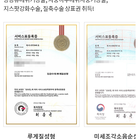
지스팟강화수술, 질축수술 상표권 취득!
루게질성형
미세조각소음순성