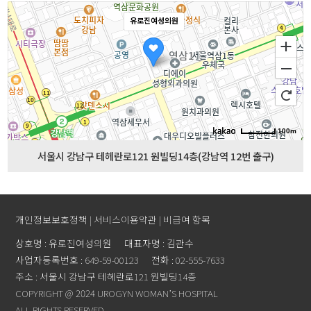
유로진여성의원
100m
서울시 강남구 테헤란로121 원빌딩14층(강남역 12번 출구)
개인정보보호정책
|
서비스이용약관
|
비급여 항목
상호명 : 유로진여성의원
대표자명 : 김관수
사업자등록번호 : 649-59-00123
전화 : 02-555-7633
주소 : 서울시 강남구 테헤란로121 원빌딩14층
COPYRIGHT @ 2024 UROGYN WOMAN’S HOSPITAL
ALL RIGHTS RESERVED.