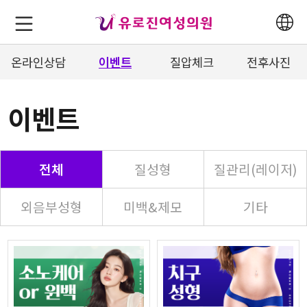
온라인상담
이벤트
질압체크
전후사진
이벤트
전체
질성형
질관리(레이저)
외음부성형
미백&제모
기타