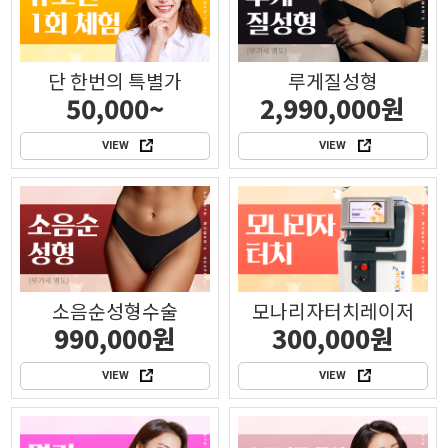
단 한번의 특별가
루게질성형
50,000~
2,990,000원
VIEW
VIEW
소음순성형수술
모나리자터치레이저
990,000원
300,000원
VIEW
VIEW