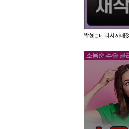
밝혔는데 다시 까매졌다