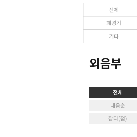
전체
폐경기
기타
외음부
전체
대음순
잡티(점)