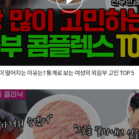
제모·왁싱 후 자신감이 떨어지는 이유는? 통계로 보는 여성의 외음부 고민 TOP 5