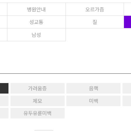
병원안내
오르가즘
성교통
질
남성
가려움증
음핵
제모
미백
유두유륜미백