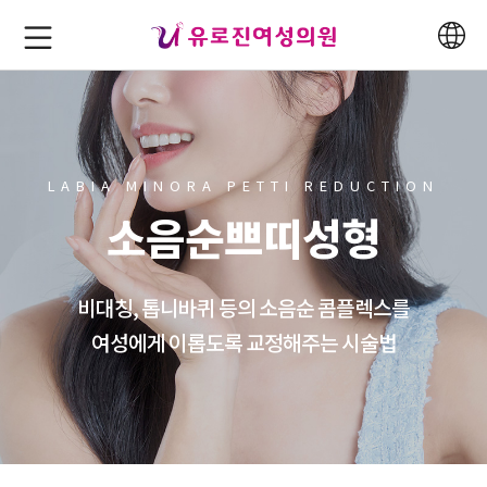
LABIA MINORA PETTI REDUCTION
소음순쁘띠성형
비대칭, 톱니바퀴 등의 소음순 콤플렉스를
여성에게 이롭도록 교정해주는 시술법