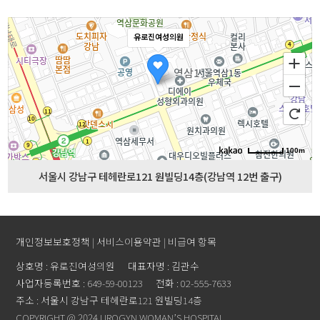
유로진여성의원
100m
서울시 강남구 테헤란로121 원빌딩14층(강남역 12번 출구)
개인정보보호정책
|
서비스이용약관
|
비급여 항목
상호명 : 유로진여성의원
대표자명 : 김관수
사업자등록번호 : 649-59-00123
전화 : 02-555-7633
주소 : 서울시 강남구 테헤란로121 원빌딩14층
COPYRIGHT @ 2024 UROGYN WOMAN’S HOSPITAL