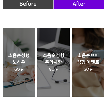
소음순성형
소음순성형
소음순쁘띠
노하우
주의사항
성형 이벤트
GO
GO
GO
▶
▶
▶