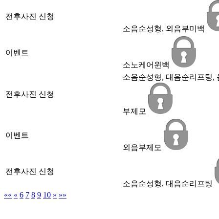
전후사진 신청
소음순성형, 외음부미백
이벤트
소노케어윈백
소음순성형, 대음순리프팅, 
전후사진 신청
부제모
이벤트
외음부제모
전후사진 신청
소음순성형, 대음순리프팅
««
«
6
7
8
9
10
»
»»